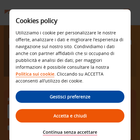
Cookies policy
Utilizziamo i cookie per personalizzare le nostre
Noleggia un’auto. Viaggia
offerte, analizzare i dati e migliorare l’esperienza di
navigazione sul nostro sito. Condividiamo i dati
in libertà.
anche con partner affidabili che si occupano di
pubblicità e analisi dei dati; per maggiori
informazioni è possibile consultare la nostra
Politica sui cookie
. Cliccando su ACCETTA
acconsenti all’utilizzo dei cookie.
Gestisci preferenze
RITIRA DA
Accetta e chiudi
Scegli una località di riconsegna diversa
Continua senza accettare