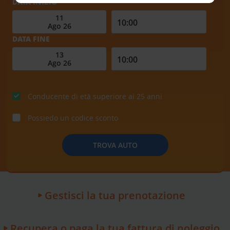
DATA INIZIO
DATA FINE
Conducente di età superiore ai 25 anni
Possiedo un codice sconto
TROVA AUTO
Gestisci la tua prenotazione
Recupera o paga la tua fattura di noleggio