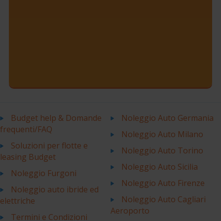
Budget help & Domande
Noleggio Auto Germania
frequenti/FAQ
Noleggio Auto Milano
Soluzioni per flotte e
Noleggio Auto Torino
leasing Budget
Noleggio Auto Sicilia
Noleggio Furgoni
Noleggio Auto Firenze
Noleggio auto ibride ed
Noleggio Auto Cagliari
elettriche
Aeroporto
Termini e Condizioni