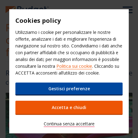
Cookies policy
Richiedi una delle nostre
Utilizziamo i cookie per personalizzare le nostre
coperture per auto e
offerte, analizzare i dati e migliorare l’esperienza di
navigazione sul nostro sito. Condividiamo i dati anche
furgoni a noleggio
con partner affidabili che si occupano di pubblicità e
analisi dei dati; per maggiori informazioni è possibile
consultare la nostra
Politica sui cookie
. Cliccando su
Rilassati e goditi il viaggio con le nostre
ACCETTA acconsenti all’utilizzo dei cookie.
coperture per veicoli.
Gestisci preferenze
Accetta e chiudi
Continua senza accettare