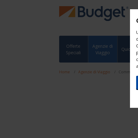
Offerte
Agenzie di
QuickPa
Speciali
Viaggio
a
Home
Agenzie di Viaggio
Commissio