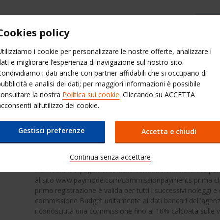
Cookies policy
Altri siti Budget
Bu
Utilizziamo i cookie per personalizzare le nostre offerte, analizzare i
dati e migliorare l’esperienza di navigazione sul nostro sito.
Noleggio
Condividiamo i dati anche con partner affidabili che si occupano di
Noleggio
Noleggio
ss
auto
Servizi
Car 
auto
furgoni
pubblicità e analisi dei dati; per maggiori informazioni è possibile
automatiche
consultare la nostra
Politica sui cookie
. Cliccando su ACCETTA
cconsenti all’utilizzo dei cookie.
ni
Gestisci preferenze
Accetta e chiudi
Commissioni
Continua senza accettare
Per ricevere il pagamento delle commissioni maturate per i
al sito www.paymode.com/commissionpayments prima che 
prima registrazione è valida per tutti i successivi noleggi e 
commissione Budget unitamente ai dati bancari dell'agenzia.
riconosciuta una commissione fino al 10% calcoata sulle 