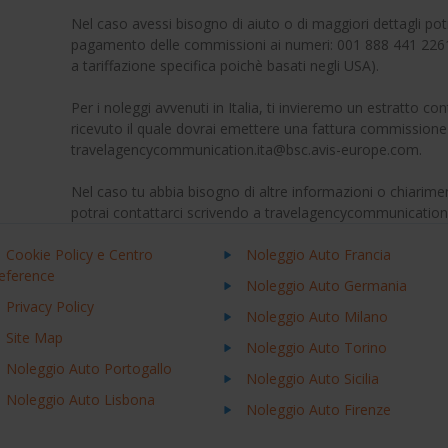
Nel caso avessi bisogno di aiuto o di maggiori dettagli pot
pagamento delle commissioni ai numeri: 001 888 441 226
a tariffazione specifica poichè basati negli USA).
Per i noleggi avvenuti in Italia, ti invieremo un estratto 
ricevuto il quale dovrai emettere una fattura commissione 
travelagencycommunication.ita@bsc.avis-europe.com.
Nel caso tu abbia bisogno di altre informazioni o chiarimen
potrai contattarci scrivendo a travelagencycommunicatio
Cookie Policy e Centro
Noleggio Auto Francia
eference
Noleggio Auto Germania
Privacy Policy
Noleggio Auto Milano
Site Map
Noleggio Auto Torino
Noleggio Auto Portogallo
Noleggio Auto Sicilia
Noleggio Auto Lisbona
Noleggio Auto Firenze