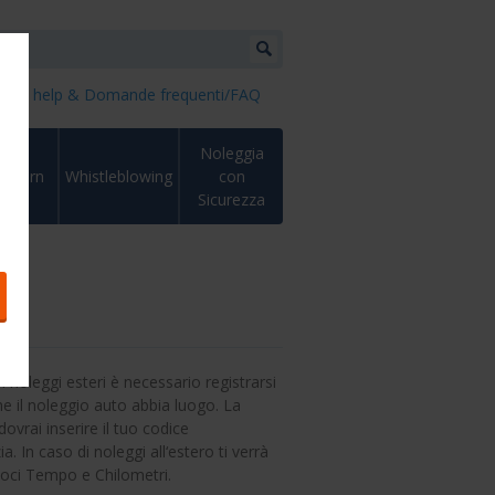
dget help & Domande frequenti/FAQ
Noleggia
Return
Whistleblowing
con
Sicurezza
 noleggi esteri è necessario registrarsi
il noleggio auto abbia luogo. La
dovrai inserire il tuo codice
 In caso di noleggi all‘estero ti verrà
voci Tempo e Chilometri.