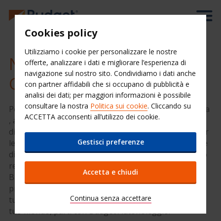
Cookies policy
Utilizziamo i cookie per personalizzare le nostre
Noleggio auto Budget in
offerte, analizzare i dati e migliorare l’esperienza di
navigazione sul nostro sito. Condividiamo i dati anche
Germania
con partner affidabili che si occupano di pubblicità e
analisi dei dati; per maggiori informazioni è possibile
consultare la nostra
Politica sui cookie
. Cliccando su
Per noleggiare un’auto negli aeroporti della Germania
ACCETTA acconsenti all’utilizzo dei cookie.
, affidati a Budget Autonoleggio. Budget mette a tua
disposizione una flotta ampia e tariffe convenienti per
Gestisci preferenze
le tue esigenze di noleggio auto. Utilizzando il motore
di prenotazione qui accanto potrai verificare in tempo
reale la disponibilità di auto a noleggio a Monaco di
Accetta e chiudi
Baviera, Berlino, Dusseldorf, Francoforte e in tutte le
principali località di Germania, scegliere il modello di
Continua senza accettare
tuo gradimento e prenotare on-line. Dai più valore al
tuo mondo, parti con Budget Autonoleggio.