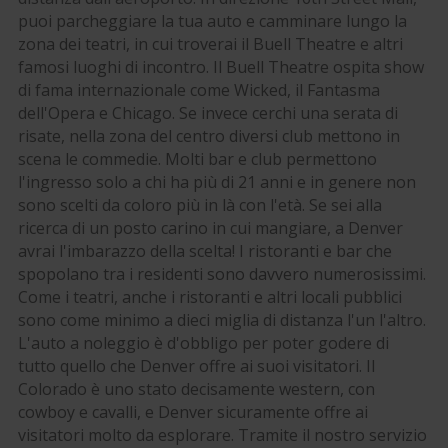
puoi parcheggiare la tua auto e camminare lungo la
zona dei teatri, in cui troverai il Buell Theatre e altri
famosi luoghi di incontro. Il Buell Theatre ospita show
di fama internazionale come Wicked, il Fantasma
dell'Opera e Chicago. Se invece cerchi una serata di
risate, nella zona del centro diversi club mettono in
scena le commedie. Molti bar e club permettono
l'ingresso solo a chi ha più di 21 anni e in genere non
sono scelti da coloro più in là con l'età. Se sei alla
ricerca di un posto carino in cui mangiare, a Denver
avrai l'imbarazzo della scelta! I ristoranti e bar che
spopolano tra i residenti sono davvero numerosissimi.
Come i teatri, anche i ristoranti e altri locali pubblici
sono come minimo a dieci miglia di distanza l'un l'altro.
L'auto a noleggio è d'obbligo per poter godere di
tutto quello che Denver offre ai suoi visitatori. Il
Colorado è uno stato decisamente western, con
cowboy e cavalli, e Denver sicuramente offre ai
visitatori molto da esplorare. Tramite il nostro servizio