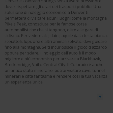
Denver e Colorado Springs senza avere pressioni e
dover rispettare gli orari dei trasporti pubblici. Una
soluzione di noleggio economico a Denver ti
permetterà di visitare alcuni luoghi come la montagna
Pike's Peak, conosciuta per le famose corse
automobilistiche che si tengono, oltre alle gare di
ciclismo. Per vedere alci, daini, aquile dalla testa bianca,
scoiattoli, lupi, orsi e altri animali selvatici devi guidare
fino alla montagna. Se ti incuriosisce il gioco d'azzardo
oppure per sciare, il noleggio dell'auto è il modo
migliore e più economico per arrivare a Blackhawk,
Breckenridge, Vail o Central City. Il Colorado è anche
un antico stato minerario: potrai visitare cave, tunnel
minerari e città fantasma e rendere così la tua vacanza
un'esperienza unica.
Prenota un’auto o un furgone