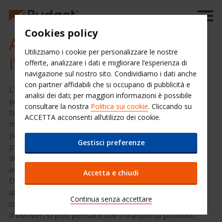
Cookies policy
Auto a noleggio presso
Utilizziamo i cookie per personalizzare le nostre
l'Aeroporto di Denver
offerte, analizzare i dati e migliorare l’esperienza di
navigazione sul nostro sito. Condividiamo i dati anche
con partner affidabili che si occupano di pubblicità e
L'autonoleggio a Denver ti darà la certezza di non
analisi dei dati; per maggiori informazioni è possibile
perdere nulla delle attrazioni del Colorado Prenota la
consultare la nostra
Politica sui cookie
. Cliccando su
tua
auto a noleggio
a Denver, utilizzando il semplice
ACCETTA acconsenti all’utilizzo dei cookie.
modulo a sinistra. Un noleggio di un'auto è un must
per visitare la magnifica area circostante. Sarà un
Gestisci preferenze
piacere per te ritirare l'auto all'aeroporto appena
atterri, per cominciare immediatamente le tue
avventure. Conosciuta come The 'Mile High' City,
Accetta e chiudi
Denver è un centro importante per la cultura, per gli
affari, nonché per le montagne spettacolari scelte
Continua senza accettare
come meta dai turisti alla ricerca di avventura. Arrivati
a Denver, si può pensare che il trasporto pubblico