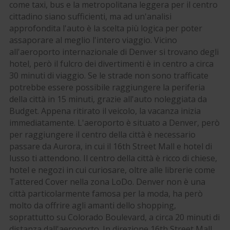
come taxi, bus e la metropolitana leggera per il centro
cittadino siano sufficienti, ma ad un'analisi
approfondita l'auto è la scelta più logica per poter
assaporare al meglio l'intero viaggio. Vicino
all'aeroporto internazionale di Denver si trovano degli
hotel, però il fulcro dei divertimenti è in centro a circa
30 minuti di viaggio. Se le strade non sono trafficate
potrebbe essere possibile raggiungere la periferia
della città in 15 minuti, grazie all'auto noleggiata da
Budget. Appena ritirato il veicolo, la vacanza inizia
immediatamente. L'aeroporto è situato a Denver, però
per raggiungere il centro della città è necessario
passare da Aurora, in cui il 16th Street Mall e hotel di
lusso ti attendono. Il centro della città è ricco di chiese,
hotel e negozi in cui curiosare, oltre alle librerie come
Tattered Cover nella zona LoDo. Denver non è una
città particolarmente famosa per la moda, ha però
molto da offrire agli amanti dello shopping,
soprattutto su Colorado Boulevard, a circa 20 minuti di
distanza dall'aeroporto. In direzione 16th Street Mall,