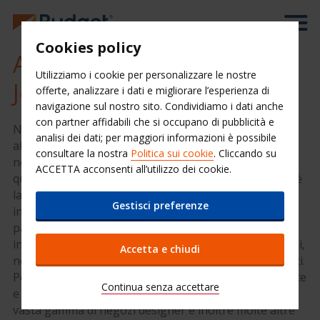
Cookies policy
Autonoleggio a
Utilizziamo i cookie per personalizzare le nostre
Johannesburg
offerte, analizzare i dati e migliorare l’esperienza di
navigazione sul nostro sito. Condividiamo i dati anche
con partner affidabili che si occupano di pubblicità e
Noleggia un'auto a Johannesburg per avere accesso
analisi dei dati; per maggiori informazioni è possibile
alle migliori attrazioni durante il tuo soggiorno. Il
consultare la nostra
Politica sui cookie
. Cliccando su
nostro servizio ti potrà aiutare a trarre il massimo da
ACCETTA acconsenti all’utilizzo dei cookie.
questa splendida parte del Sud Africa. Johannesburg è
la città più grande del Sud Africa. Dal passato
Gestisci preferenze
interessante e dall'architettura affascinante, è ricca di
parchi e giardini. Nella città vi sono molti luoghi di
interesse. Con la sua vasta scelta di attrazioni culturali,
Accetta e chiudi
negozi e musei, Johannesburg offre qualcosa per tutti.
Potrai esplorare le attrazioni storiche, le gallerie d'arte
Continua senza accettare
e Sandoz City, un centro commerciale che offre una
vasta gamma di negozi designer e inoltre molte altre