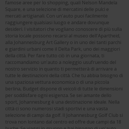
famose aree per lo shopping, quali Nelson Mandela
Square, e una selezione di mercatini delle pulci e
mercati artigianali. Con un'auto puoi facilmente
raggiungere qualsiasi luogo e andare dovunque
desideri. I visitatori che vogliano conoscere di più sulla
storia locale possono recarsi al museo dell'Apartheid,
alla Johannesburg Art Gallery o in uno dei tanti parchi
e giardini urbani come il Delta Park, uno dei maggiori
della città. Per fare tutto ciò in una giornata, ti
raccomandiamo un'auto a noleggio usufruendo del
nostro servizio in quanto ti permetterà di arrivare a
tutte le destinazioni della città. Che tu abbia bisogno di
una spaziosa vettura economica o di una piccola
berlina, Budget dispone di veicoli di tutte le dimensioni
per soddisfare ogni esigenza. Se sei amante dello
sport, Johannesburg è una destinazione ideale. Nella
città ci sono numerosi stadi sportivi e una vasta
selezione di campi da golf. Il Johannesburg Golf Club si
trova non lontano dal centro ed offre due campi da 18
buche. Se viaggi in gruppo e hai bisogno di un'auto