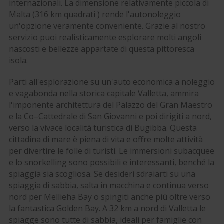
internazionali. La dimensione relativamente piccola di
Malta (316 km quadrati ) rende l'autonoleggio
un'opzione veramente conveniente. Grazie al nostro
servizio puoi realisticamente esplorare molti angoli
nascosti e bellezze appartate di questa pittoresca
isola.
Parti all'esplorazione su un'auto economica a noleggio
e vagabonda nella storica capitale Valletta, ammira
l'imponente architettura del Palazzo del Gran Maestro
e la Co–Cattedrale di San Giovanni e poi dirigiti a nord,
verso la vivace località turistica di Bugibba. Questa
cittadina di mare è piena di vita e offre molte attività
per divertire le folle di turisti. Le immersioni subacquee
e lo snorkelling sono possibili e interessanti, benché la
spiaggia sia scogliosa. Se desideri sdraiarti su una
spiaggia di sabbia, salta in macchina e continua verso
nord per Mellieha Bay o spingiti anche più oltre verso
la fantastica Golden Bay. A 32 km a nord di Valletta le
spiagge sono tutte di sabbia, ideali per famiglie con