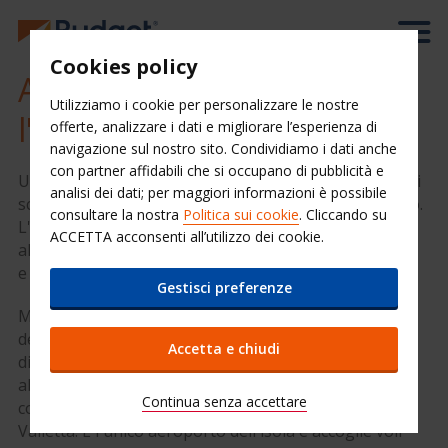
Cookies policy
Auto a noleggio presso
Utilizziamo i cookie per personalizzare le nostre
l'Aeroporto di Malta Luqa
offerte, analizzare i dati e migliorare l’esperienza di
navigazione sul nostro sito. Condividiamo i dati anche
con partner affidabili che si occupano di pubblicità e
Un auto a noleggio a Malta ti offre il modo perfetto di
analisi dei dati; per maggiori informazioni è possibile
scoprire questa piacevolissima isola del Mediterraneo.
consultare la nostra
Politica sui cookie
. Cliccando su
L'autonoleggio Budget è presente agli Arrivi
ACCETTA acconsenti all’utilizzo dei cookie.
all'aeroporto Luqa: scegli ora il modello che preferisci
e prenota approfittando delle tariffe convenienti.
Gestisci preferenze
Malta è un'isola del mar Mediterraneo, situata a sud
della Sicilia, e parte di un arcipelago composto da
Accetta e chiudi
diverse piccole isole di cui solo le tre più grandi sono
abitate: Malta, Gozo e Camino. L'aeroporto Luqa è
Continua senza accettare
convenientemente situato 5 km a sud della capitale,
Valletta. È l'unico aeroporto dell'isola e accoglie voli