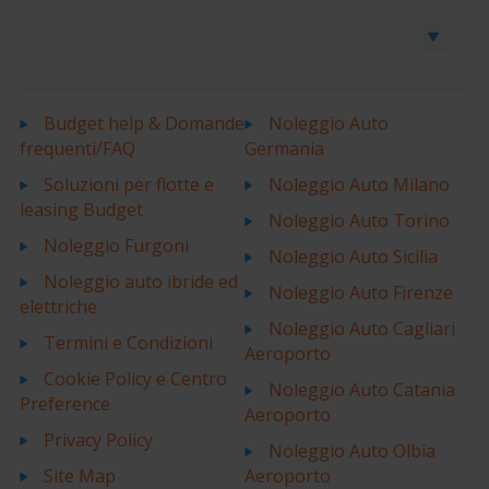
Prenota un’auto o un furgone
Budget help & Domande
Noleggio Auto
frequenti/FAQ
Germania
Soluzioni per flotte e
Noleggio Auto Milano
leasing Budget
Noleggio Auto Torino
Noleggio Furgoni
Noleggio Auto Sicilia
Noleggio auto ibride ed
Noleggio Auto Firenze
elettriche
Noleggio Auto Cagliari
Termini e Condizioni
Aeroporto
Cookie Policy e Centro
Noleggio Auto Catania
Preference
Aeroporto
Privacy Policy
Noleggio Auto Olbia
Site Map
Aeroporto