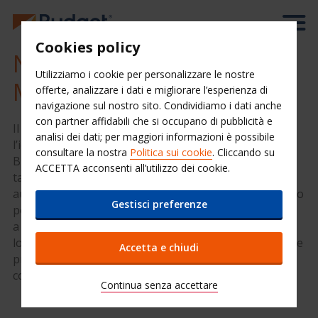
Cookies policy
Noleggio auto low cost a
Utilizziamo i cookie per personalizzare le nostre
Malpensa con Budget
offerte, analizzare i dati e migliorare l’esperienza di
navigazione sul nostro sito. Condividiamo i dati anche
con partner affidabili che si occupano di pubblicità e
Il noleggio auto low cost a Malpensa di Budget è
analisi dei dati; per maggiori informazioni è possibile
l’ideale per affittare una vettura per svago o lavoro.
consultare la nostra
Politica sui cookie
. Cliccando su
Budget mette a tua disposizione un’ampia flotta e
ACCETTA acconsenti all’utilizzo dei cookie.
tariffe convenienti per le tue esigenze di noleggio
auto. Utilizzando il motore di prenotazione qui accanto
Gestisci preferenze
potrai verificare in tempo reale la disponibilità di auto
a noleggio a Milano Malpensa e in tutte le principali
località d’Italia, scegliere il modello di tuo gradimento e
Accetta e chiudi
prenotare on-line. Dai più valore al tuo mondo, parti
con Budget autonoleggio.
Continua senza accettare