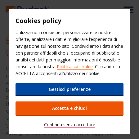
Cookies policy
Utilizziamo i cookie per personalizzare le nostre
Budget Autonoleggio in
offerte, analizzare i dati e migliorare l’esperienza di
navigazione sul nostro sito. Condividiamo i dati anche
Ucraina
con partner affidabili che si occupano di pubblicità e
analisi dei dati; per maggiori informazioni è possibile
consultare la nostra
Politica sui cookie
. Cliccando su
L’Ucraina – splendido paese, con una profonda storia,
ACCETTA acconsenti all’utilizzo dei cookie.
natura meravigliosa, cultura ricca di tradizioni. Se vuoi
vivere una straordinaria emozione, noleggia un’auto
Gestisci preferenze
Budget in Ucraina e vivi le meraviglie della natura
offerte da questa terra! Con Budget Autonoleggio in
Ucraina potrai visitare le grandi Cattedrali e le Chiese,
Accetta e chiudi
sparse per l’intero territorio ucraino, rilassati sdraiato
sulla spiaggia del Mar Nero, scala le montagne del
Continua senza accettare
Crimeo, assapora la cultura Ucraina a Zakarpatye ,
visita gli antichi castelli e scoprine le leggende.