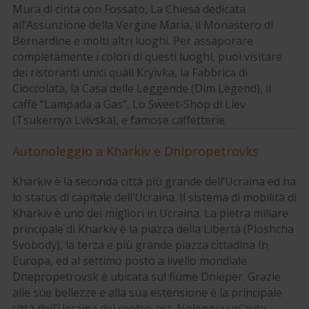
Mura di cinta con Fossato, La Chiesa dedicata
all’Assunzione della Vergine Maria, il Monastero di
Bernardine e molti altri luoghi. Per assaporare
completamente i colori di questi luoghi, puoi visitare
dei ristoranti unici quail Kryivka, la Fabbrica di
Cioccolata, la Casa delle Leggende (Dim Legend), il
caffè “Lampada a Gas”, Lo Sweet-Shop di Liev
(Tsukernya Lvivska), e famose caffetterie.
Autonoleggio a Kharkiv e Dnipropetrovks
Kharkiv è la seconda città più grande dell’Ucraina ed ha
lo status di capitale dell’Ucraina. Il sistema di mobilità di
Kharkiv è uno dei migliori in Ucraina. La pietra miliare
principale di Kharkiv è la piazza della Libertà (Ploshcha
Svobody), la terza e più grande piazza cittadina In
Europa, ed al settimo posto a livello mondiale.
Dnepropetrovsk è ubicata sul fiume Dnieper. Grazie
alle sue bellezze e alla sua estensione è la principale
città dell’Ucraina del centro-est. Noleggia un’auto