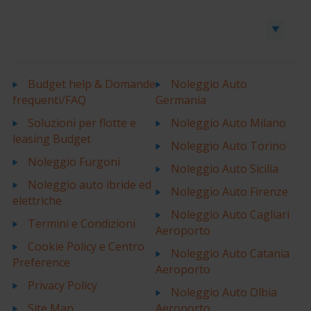
Prenota un’auto o un furgone
Budget help & Domande
Noleggio Auto
frequenti/FAQ
Germania
Soluzioni per flotte e
Noleggio Auto Milano
leasing Budget
Noleggio Auto Torino
Noleggio Furgoni
Noleggio Auto Sicilia
Noleggio auto ibride ed
Noleggio Auto Firenze
elettriche
Noleggio Auto Cagliari
Termini e Condizioni
Aeroporto
Cookie Policy e Centro
Noleggio Auto Catania
Preference
Aeroporto
Privacy Policy
Noleggio Auto Olbia
Site Map
Aeroporto