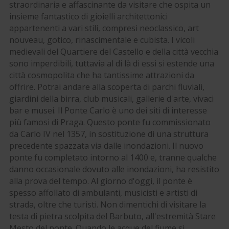
straordinaria e affascinante da visitare che ospita un
insieme fantastico di gioielli architettonici
appartenenti a vari stili, compresi neoclassico, art
nouveau, gotico, rinascimentale e cubista. I vicoli
medievali del Quartiere del Castello e della città vecchia
sono imperdibili, tuttavia al di là di essi si estende una
città cosmopolita che ha tantissime attrazioni da
offrire. Potrai andare alla scoperta di parchi fluviali,
giardini della birra, club musicali, gallerie d'arte, vivaci
bar e musei. Il Ponte Carlo è uno dei siti di interesse
più famosi di Praga. Questo ponte fu commissionato
da Carlo IV nel 1357, in sostituzione di una struttura
precedente spazzata via dalle inondazioni. Il nuovo
ponte fu completato intorno al 1400 e, tranne qualche
danno occasionale dovuto alle inondazioni, ha resistito
alla prova del tempo. Al giorno d'oggi, il ponte è
spesso affollato di ambulanti, musicisti e artisti di
strada, oltre che turisti. Non dimentichi di visitare la
testa di pietra scolpita del Barbuto, all'estremità Stare
Mesto del ponte. Quando le acque del fiume si