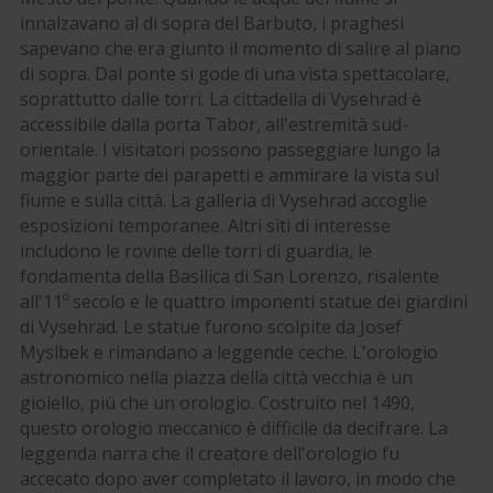
innalzavano al di sopra del Barbuto, i praghesi
sapevano che era giunto il momento di salire al piano
di sopra. Dal ponte si gode di una vista spettacolare,
soprattutto dalle torri. La cittadella di Vysehrad è
accessibile dalla porta Tabor, all'estremità sud-
orientale. I visitatori possono passeggiare lungo la
maggior parte dei parapetti e ammirare la vista sul
fiume e sulla città. La galleria di Vysehrad accoglie
esposizioni temporanee. Altri siti di interesse
includono le rovine delle torri di guardia, le
fondamenta della Basilica di San Lorenzo, risalente
all'11º secolo e le quattro imponenti statue dei giardini
di Vysehrad. Le statue furono scolpite da Josef
Myslbek e rimandano a leggende ceche. L'orologio
astronomico nella piazza della città vecchia è un
gioiello, più che un orologio. Costruito nel 1490,
questo orologio meccanico è difficile da decifrare. La
leggenda narra che il creatore dell'orologio fu
accecato dopo aver completato il lavoro, in modo che