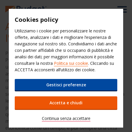
Cookies policy
Auto a noleggio presso
Utilizziamo i cookie per personalizzare le nostre
l'aeroporto di Praga
offerte, analizzare i dati e migliorare l’esperienza di
navigazione sul nostro sito. Condividiamo i dati anche
con partner affidabili che si occupano di pubblicità e
Prenotando un'auto a noleggio presso l'aeroporto di
analisi dei dati; per maggiori informazioni è possibile
Praga potrai goderti ancora di più il suo soggiorno in
consultare la nostra
Politica sui cookie
. Cliccando su
una delle mete turistiche preferite d'Europa. Evita di
ACCETTA acconsenti all’utilizzo dei cookie.
aspettare l'autobus o il taxi con Budget. Completi il
modulo a sinistra in questa pagina per noleggiare
Gestisci preferenze
un'auto presso l'aeroporto di Praga e usufruire di un
servizio auto flessibile, economico ed affidabile. Legga
le informazioni aggiuntive per scoprire in che modo il
Accetta e chiudi
puoi ottenere maggiori opportunità per esplorare
questa bellissima città. Praga è una delle principali
Continua senza accettare
mete turistiche d'Europa e, nonostante non sia più
economica come un tempo, è pur sempre una città