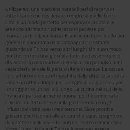
Utilizzando una macchina sarete liberi di recarvi in
tutte le aree che desiderate, comprese quelle fuori
città: è un modo perfetto per esplorare la città e le
aree che altrimenti rischiereste di perdere per
mancanza di indipendenza. E' anche un buon modo per
godersi il panorama della campagna circostante
guidando da Tolosa verso altri luoghi. Un buon modo
per trascorrere una giornata fuori può essere quello
di visitare la costa sud della Francia - un paradiso per i
vacanzieri che vale la pena visitare in estate. La costa è
solo ad un'ora o due di macchina dalla città, cosa che la
rende un ottimo luogo per una gita di un giorno o per
un soggiorno un po' più lungo. La cucina nel sud della
Francia è particolarmente buona, poichè combina la
classica abilità francese nella gastronomia con gli
influssi dei vicini paesi mediterranei. Siate pronti a
gustare piatti ispirati alle autentiche tapas spagnole e
delicatezze simili nei ristoranti del centro commerciale
Victor Hugo. Il clima di Tolosa è noto per essere