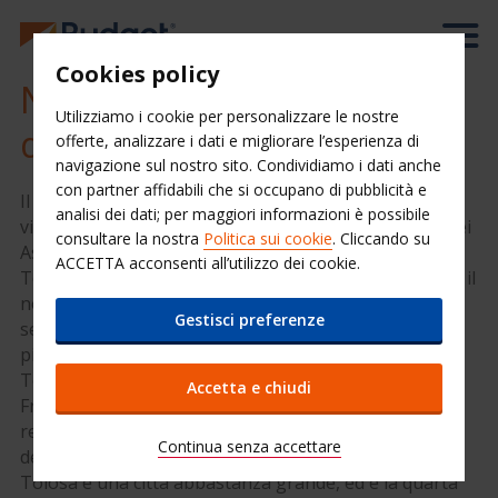
Cookies policy
Noleggio auto aereoporto
Utilizziamo i cookie per personalizzare le nostre
di Tolosa
offerte, analizzare i dati e migliorare l’esperienza di
navigazione sul nostro sito. Condividiamo i dati anche
con partner affidabili che si occupano di pubblicità e
Il noleggio auto dall'aereoporto di Tolosa vi aiuterà a
analisi dei dati; per maggiori informazioni è possibile
vivere al meglio il vostro viaggio a Tolosa e sui Pirenei
consultare la nostra
Politica sui cookie
. Cliccando su
Assicuratevi di aver visitato le principali attrazioni a
ACCETTA acconsenti all’utilizzo dei cookie.
Tolosa: potete usare il modulo a sinistra per scoprire il
nostro servizio a Tolosa; in alternativa, potete
Gestisci preferenze
semplicemente continuare a leggere per scoprire di
più sulla convenienza di usare un'auto a Tolosa.
Tolosa è una delle città più popolari del sud della
Accetta e chiudi
Frnacia. E' ubicata molto vicino ai Pirenei, cosa che la
rende una meta molto popolare anche per gli amanti
Continua senza accettare
delle escursioni in montagna e degli sport invernali.
Tolosa è una città abbastanza grande, ed è la quarta